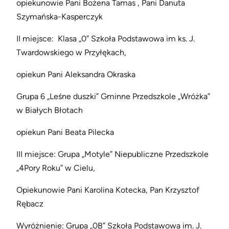
opiekunowie Pani Bożena Tamas , Pani Danuta
Szymańska-Kasperczyk
II miejsce: Klasa „0” Szkoła Podstawowa im ks. J.
Twardowskiego w Przyłękach,
opiekun Pani Aleksandra Okraska
Grupa 6 „Leśne duszki” Gminne Przedszkole „Wróżka”
w Białych Błotach
opiekun Pani Beata Pilecka
III miejsce: Grupa „Motyle” Niepubliczne Przedszkole
„4Pory Roku” w Cielu,
Opiekunowie Pani Karolina Kotecka, Pan Krzysztof
Rębacz
Wyróżnienie: Grupa „0B” Szkoła Podstawowa im. J.